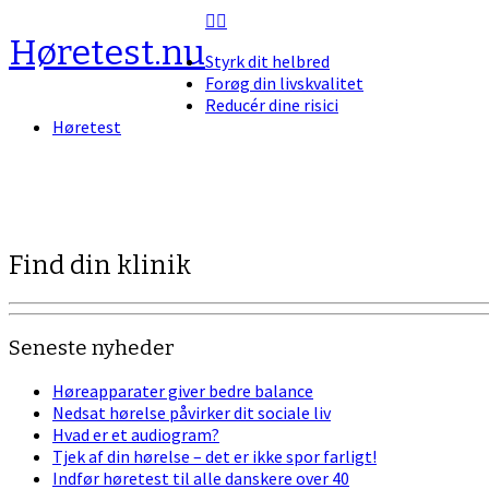
Skip
to
Høretest.nu
Styrk dit helbred
content
Forøg din livskvalitet
Reducér dine risici
Høretest
Find din klinik
Seneste nyheder
Høreapparater giver bedre balance
Nedsat hørelse påvirker dit sociale liv
Hvad er et audiogram?
Tjek af din hørelse – det er ikke spor farligt!
Indfør høretest til alle danskere over 40