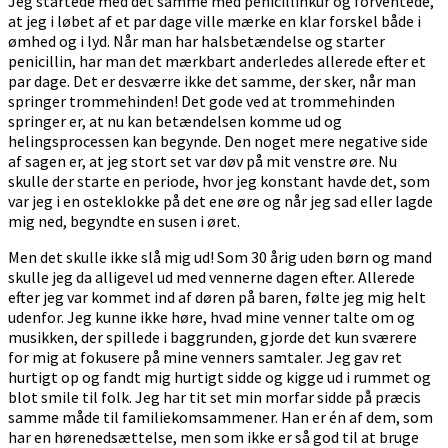
Jeg startede med det samme med penicillinkur og forventede,
at jeg i løbet af et par dage ville mærke en klar forskel både i
ømhed og i lyd. Når man har halsbetændelse og starter
penicillin, har man det mærkbart anderledes allerede efter et
par dage. Det er desværre ikke det samme, der sker, når man
springer trommehinden! Det gode ved at trommehinden
springer er, at nu kan betændelsen komme ud og
helingsprocessen kan begynde. Den noget mere negative side
af sagen er, at jeg stort set var døv på mit venstre øre. Nu
skulle der starte en periode, hvor jeg konstant havde det, som
var jeg i en osteklokke på det ene øre og når jeg sad eller lagde
mig ned, begyndte en susen i øret.
Men det skulle ikke slå mig ud! Som 30 årig uden børn og mand
skulle jeg da alligevel ud med vennerne dagen efter. Allerede
efter jeg var kommet ind af døren på baren, følte jeg mig helt
udenfor. Jeg kunne ikke høre, hvad mine venner talte om og
musikken, der spillede i baggrunden, gjorde det kun sværere
for mig at fokusere på mine venners samtaler. Jeg gav ret
hurtigt op og fandt mig hurtigt sidde og kigge ud i rummet og
blot smile til folk. Jeg har tit set min morfar sidde på præcis
samme måde til familiekomsammener. Han er én af dem, som
har en hørenedsættelse, men som ikke er så god til at bruge