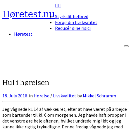
Skip
to
Høretest.nu
Styrk dit helbred
content
Forøg din livskvalitet
Reducér dine risici
Høretest
Hul i hørelsen
18. July 2016
in
Hørelse
/
Livskvalitet
by
Mikkel Schramm
Jeg vågnede kl. 14 af vækkeuret, efter at have været på arbejde
som bartender til kl. 6 om morgenen. Jeg havde haft propper i
det venstre øre hele aftenen, hvilket undrede mig lidt og jeg
kunne ikke rigtig trykudligne. Denne fredag vågnede jeg med