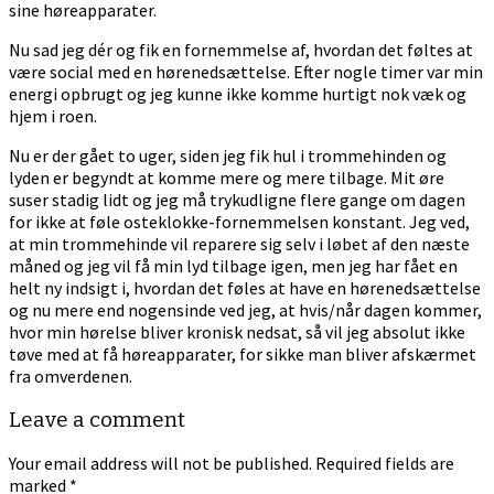
sine høreapparater.
Nu sad jeg dér og fik en fornemmelse af, hvordan det føltes at
være social med en hørenedsættelse. Efter nogle timer var min
energi opbrugt og jeg kunne ikke komme hurtigt nok væk og
hjem i roen.
Nu er der gået to uger, siden jeg fik hul i trommehinden og
lyden er begyndt at komme mere og mere tilbage. Mit øre
suser stadig lidt og jeg må trykudligne flere gange om dagen
for ikke at føle osteklokke-fornemmelsen konstant. Jeg ved,
at min trommehinde vil reparere sig selv i løbet af den næste
måned og jeg vil få min lyd tilbage igen, men jeg har fået en
helt ny indsigt i, hvordan det føles at have en hørenedsættelse
og nu mere end nogensinde ved jeg, at hvis/når dagen kommer,
hvor min hørelse bliver kronisk nedsat, så vil jeg absolut ikke
tøve med at få høreapparater, for sikke man bliver afskærmet
fra omverdenen.
Leave a comment
Your email address will not be published.
Required fields are
marked
*