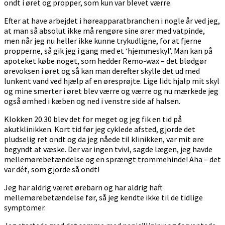
ondt i øret og propper, som kun var blevet værre.
Efter at have arbejdet i høreapparatbranchen i nogle år ved jeg,
at man så absolut ikke må rengøre sine ører med vatpinde,
men når jeg nu heller ikke kunne trykudligne, for at fjerne
propperne, så gik jeg i gang med et ‘hjemmeskyl’. Man kan på
apoteket købe noget, som hedder Remo-wax – det blødgør
ørevoksen i øret og så kan man derefter skylle det ud med
lunkent vand ved hjælp af en øresprøjte. Lige lidt hjalp mit skyl
og mine smerter i øret blev værre og værre og nu mærkede jeg
også ømhed i kæben og ned i venstre side af halsen.
Klokken 20.30 blev det for meget og jeg fik en tid på
akutklinikken. Kort tid før jeg cyklede afsted, gjorde det
pludselig ret ondt og da jeg nåede til klinikken, var mit øre
begyndt at væske. Der var ingen tvivl, sagde lægen, jeg havde
mellemørebetændelse og en sprængt trommehinde! Aha – det
var dét, som gjorde så ondt!
Jeg har aldrig været ørebarn og har aldrig haft
mellemørebetændelse før, så jeg kendte ikke til de tidlige
symptomer.